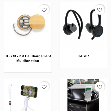
favorite_border
favorite_border
CUSB3 - Kit De Chargement
CASC7
Multifonction
favorite_border
favorite_border