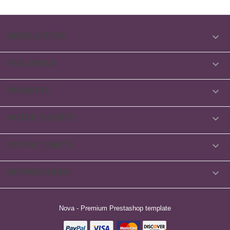

NEWSLETTER

FOLLOW US

PRODUITS

NOTRE SOCIÉTÉ

VOTRE COMPTE

INFORMATIONS
Nova - Premium Prestashop template