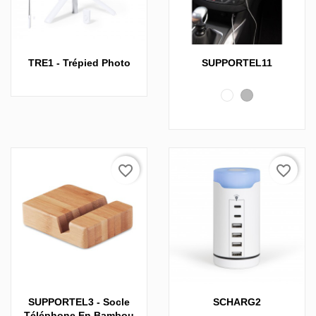
TRE1 - Trépied Photo
SUPPORTEL11
Blanc
Gris
favorite_border
favorite_border
SUPPORTEL3 - Socle
SCHARG2
Téléphone En Bambou