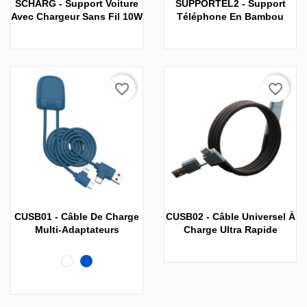
SCHARG - Support Voiture
SUPPORTEL2 - Support
Avec Chargeur Sans Fil 10W
Téléphone En Bambou
favorite_border
favorite_border
CUSB01 - Câble De Charge
CUSB02 - Câble Universel À
Multi-Adaptateurs
Charge Ultra Rapide
Blanc
Bleu
foncé