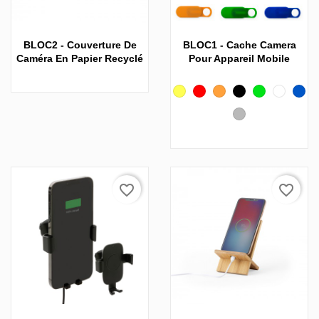
BLOC2 - Couverture De
BLOC1 - Cache Camera
Caméra En Papier Recyclé
Pour Appareil Mobile
Jaune
Rouge
Orange
Noir
Vert
Blanc
Bleu
fonc
Gris
favorite_border
favorite_border