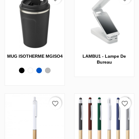
MUG ISOTHERME MGISO4
LAMBU1 - Lampe De
Bureau
Noir
Blanc
Bleu
Gris
foncé
favorite_border
favorite_border