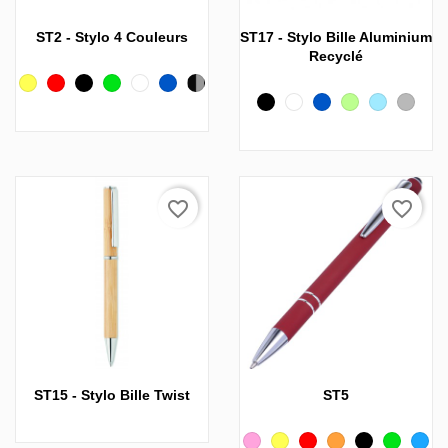
ST2 - Stylo 4 Couleurs
ST17 - Stylo Bille Aluminium
Recyclé
Jaune
Rouge
Noir
Vert
Blanc
Bleu
Gris
foncé
Noir
Noir
Blanc
Bleu
Vert
Bleu
Gris
foncé
clair
clair
favorite_border
favorite_border
ST15 - Stylo Bille Twist
ST5
Rose
Jaune
Rouge
Orange
Noir
Vert
Bleu