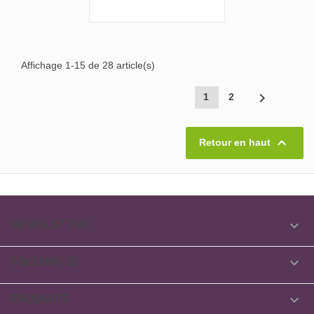
Affichage 1-15 de 28 article(s)

1
2

Retour en haut

NEWSLETTER

FOLLOW US

PRODUITS