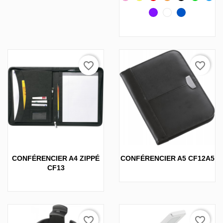
Violet
Blanc
Bleu
foncé
favorite_border
favorite_border
CONFÉRENCIER A4 ZIPPÉ
CONFÉRENCIER A5 CF12A5
CF13
favorite_border
favorite_border