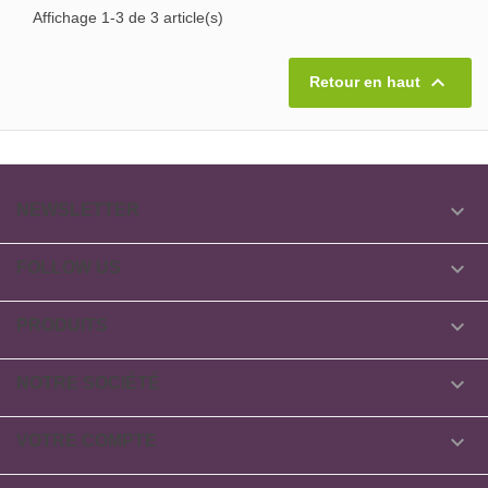
Affichage 1-3 de 3 article(s)

Retour en haut

NEWSLETTER

FOLLOW US

PRODUITS

NOTRE SOCIÉTÉ

VOTRE COMPTE