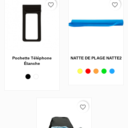
favorite_border
favorite_border
Pochette Téléphone
NATTE DE PLAGE NATTE2
Étanche
Jaune
Rouge
Orange
Vert
Bleu
Noir
Blanc
favorite_border