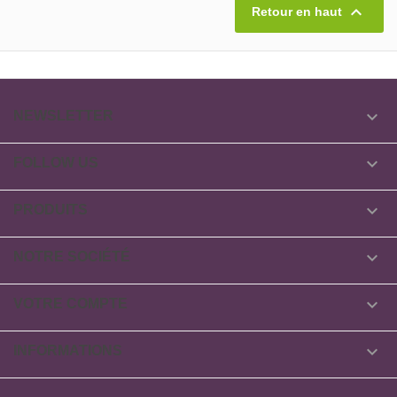

Retour en haut

NEWSLETTER

FOLLOW US

PRODUITS

NOTRE SOCIÉTÉ

VOTRE COMPTE

INFORMATIONS