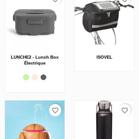
LUNCHE2 - Lunch Box
ISOVEL
Électrique
Vert
Beige
Carbone
clair
favorite_border
favorite_border