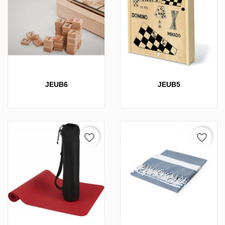
JEUB6
JEUB5
favorite_border
favorite_border