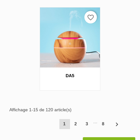
favorite_border
DA5
Affichage 1-15 de 120 article(s)
…

1
2
3
8