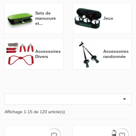
Sets de
manucure
Jeux
et...
Accessoires
Accessoires
Divers
randonnée

Affichage 1-15 de 120 article(s)
favorite_border
favorite_border