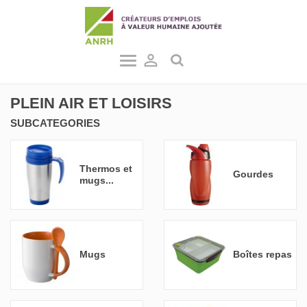

PLEIN AIR ET LOISIRS
SUBCATEGORIES
Thermos et
Gourdes
mugs...
Mugs
Boîtes repas