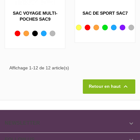
SAC VOYAGE MULTI-
SAC DE SPORT SAC7
POCHES SAC9
Jaune
Rouge
Orange
Vert
Bleu
Violet
Gris
Rouge
Orange
Noir
Bleu
Gris
Affichage 1-12 de 12 article(s)

Retour en haut

NEWSLETTER
FOLLOW US