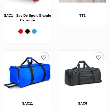
SAC1 - Sac De Sport Grande
TT1
Capacité
Rouge
Noir
Bleu
favorite_border
favorite_border
SAC11
SAC6