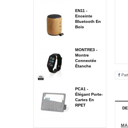
EN11 -
Enceinte
Bluetooth En
Bois
MONTRE3 -
Montre
Connectée
Étanche
Par
PCA1 -
Élégant Porte-
Cartes En
RPET
DE
MA