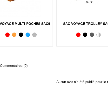
Aperçu rapide
Aperçu rapide
 VOYAGE MULTI-POCHES SAC9
SAC VOYAGE TROLLEY SA
Rouge
Orange
Noir
Bleu
Gris
Rouge
Noir
Carbone
Blanc
Gris
Commentaires (0)
Aucun avis n'a été publié pour le