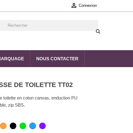

Connexion
 MARQUAGE
NOUS CONTACTER
SE DE TOILETTE TT02
e toilette en coton canvas, enduction PU
le, zip SBS.
ouge
Orange
Noir
Vert
Bleu
Violet