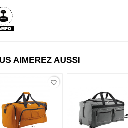
US AIMEREZ AUSSI
favorite_border