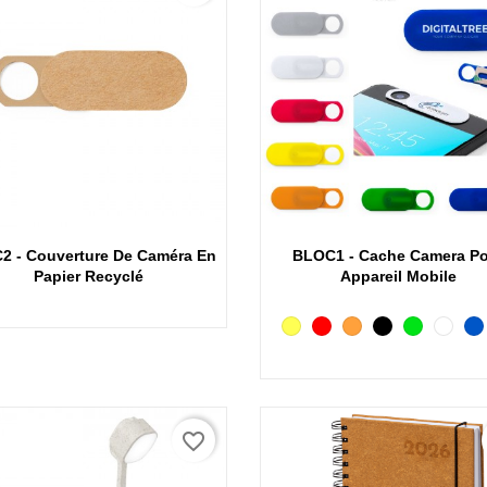
Aperçu rapide
Aperçu rapide
2 - Couverture De Caméra En
BLOC1 - Cache Camera P
Papier Recyclé
Appareil Mobile
Jaune
Rouge
Orange
Noir
Vert
Blanc
B
f
favorite_border