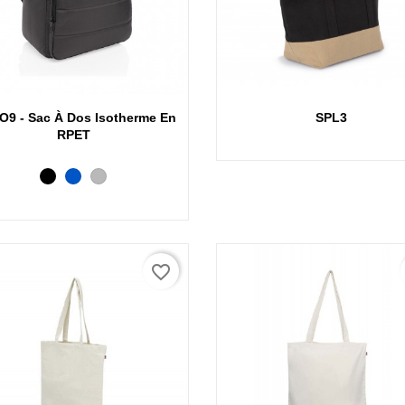
Aperçu rapide
Aperçu rapide
O9 - Sac À Dos Isotherme En
SPL3
RPET
Noir
Bleu
Gris
foncé
favorite_border