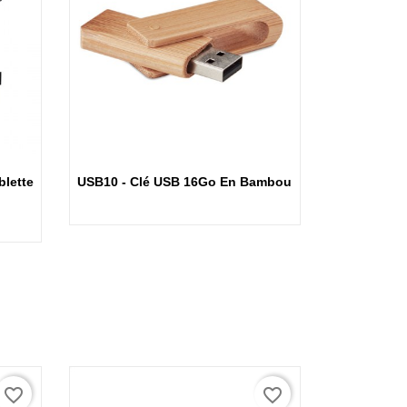
Aperçu rapide
lette
USB10 - Clé USB 16Go En Bambou
favorite_border
favorite_border