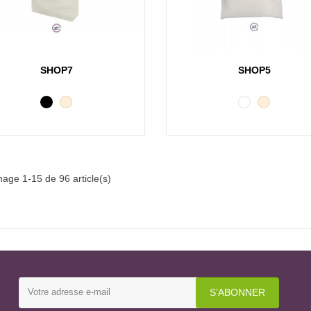
Aperçu rapide
Aperçu rapide
SHOP7
SHOP5
Noir
Beige
Blanc
Beige
hage 1-15 de 96 article(s)