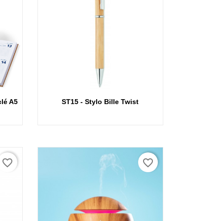
Aperçu rapide
lé A5
ST15 - Stylo Bille Twist
favorite_border
favorite_border