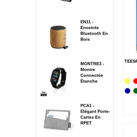
EN11 -
Enceinte
Bluetooth En
Bois
TEESP
MONTRE3 -
Montre
Connectée
Jaun
Étanche
Bleu
Mari
PCA1 -
Élégant Porte-
Cartes En
RPET