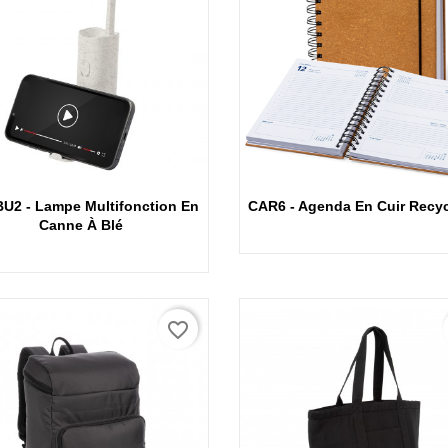
Aperçu rapide
Aperçu rapide
U2 - Lampe Multifonction En
CAR6 - Agenda En Cuir Recyc
Canne À Blé
favorite_border