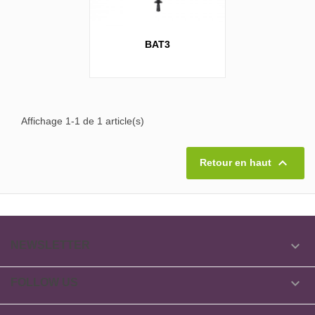
BAT3
Affichage 1-1 de 1 article(s)

Retour en haut

NEWSLETTER

FOLLOW US