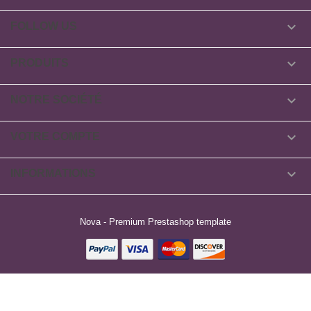

FOLLOW US

PRODUITS

NOTRE SOCIÉTÉ

VOTRE COMPTE

INFORMATIONS
Nova - Premium Prestashop template