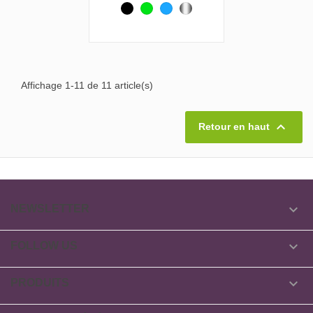
Noir
Vert
Bleu
Metallique
Affichage 1-11 de 11 article(s)

Retour en haut

NEWSLETTER

FOLLOW US

PRODUITS