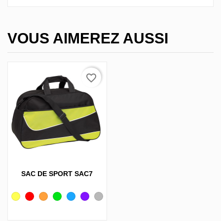
VOUS AIMEREZ AUSSI
favorite_border
SAC DE SPORT SAC7
Jaune
Rouge
Orange
Vert
Bleu
Violet
Gris