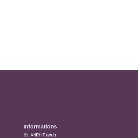
Informations

ANRH Peyruis