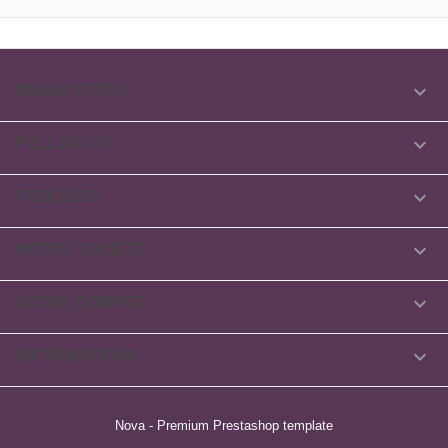

NEWSLETTER

FOLLOW US

PRODUITS

NOTRE SOCIÉTÉ

VOTRE COMPTE

INFORMATIONS
Nova - Premium Prestashop template