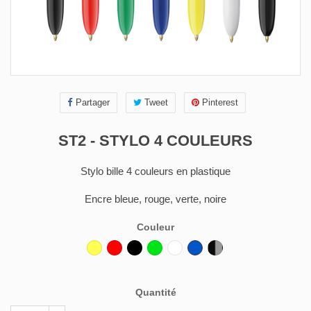
Partager
Tweet
Pinterest
ST2 - STYLO 4 COULEURS
Stylo bille 4 couleurs en plastique
Encre bleue, rouge, verte, noire
Couleur
Jaune
Rouge
Noir
Vert
Blanc
Bleu
Gris
foncé
Noir
Quantité