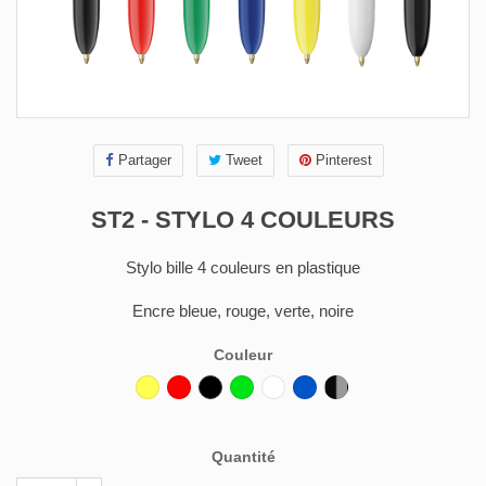
Partager
Tweet
Pinterest
ST2 - STYLO 4 COULEURS
Stylo bille 4 couleurs en plastique
Encre bleue, rouge, verte, noire
Couleur
Jaune
Rouge
Noir
Vert
Blanc
Bleu
Gris
foncé
Noir
Quantité