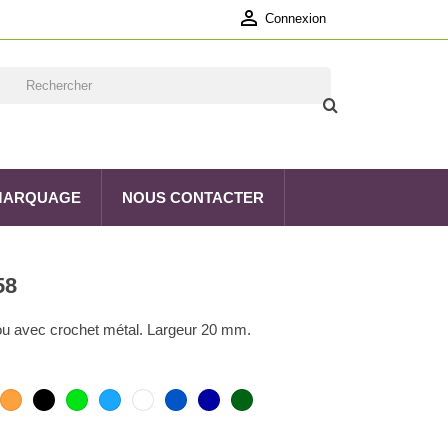

Connexion
 MARQUAGE
NOUS CONTACTER
58
ou avec crochet métal. Largeur 20 mm.
ouge
Orange
Noir
Vert
Bleu
Blanc
Bleu
Bleu
Vert
foncé
Marine
Foncé