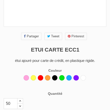
Partager
Tweet
Pinterest
ETUI CARTE ECC1
étui ajouré pour carte de crédit, en plastique rigide.
Couleur
Rose
Jaune
Rouge
Orange
Noir
Vert
Bleu
Violet
Blanc
Quantité