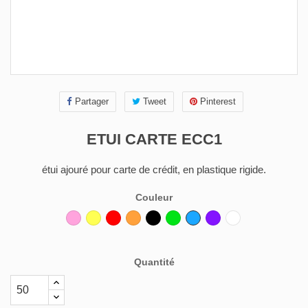
Partager
Tweet
Pinterest
ETUI CARTE ECC1
étui ajouré pour carte de crédit, en plastique rigide.
Couleur
Rose
Jaune
Rouge
Orange
Noir
Vert
Bleu
Violet
Blanc
Quantité