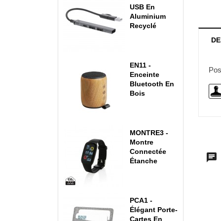
USB En
Aluminium
Recyclé
DE
EN11 -
Pos
Enceinte
Bluetooth En
Bois
MONTRE3 -
Montre
Connectée
Étanche
PCA1 -
Élégant Porte-
Cartes En