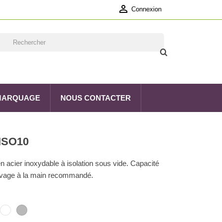

Connexion
 MARQUAGE
NOUS CONTACTER
ISO10
en acier inoxydable à isolation sous vide. Capacité
avage à la main recommandé.
leu
Blanc
Gris