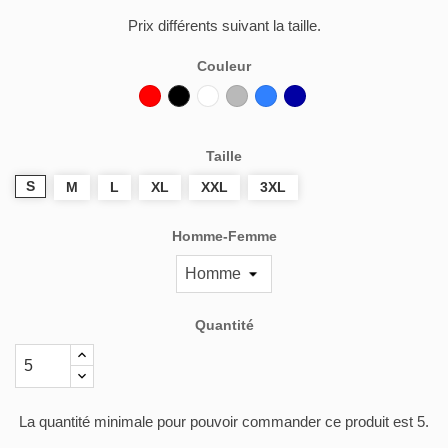
Prix différents suivant la taille.
Couleur
Rouge
Noir
Blanc
Gris
Bleu
Bleu
Bugatti
Marine
Taille
S
M
L
XL
XXL
3XL
Homme-Femme
Quantité
La quantité minimale pour pouvoir commander ce produit est 5.