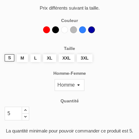
Prix différents suivant la taille.
Couleur
Rouge
Noir
Blanc
Gris
Bleu
Bleu
Bugatti
Marine
Taille
S
M
L
XL
XXL
3XL
Homme-Femme
Quantité
La quantité minimale pour pouvoir commander ce produit est 5.